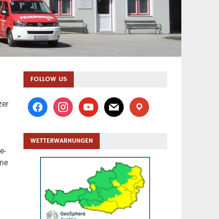
FOLLOW US
facebook
instagram
youtube
mail
location
zer
WETTERWARNUNGEN
e-
ene