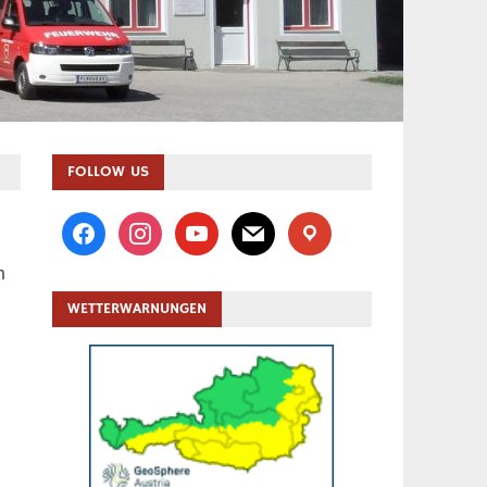
FOLLOW US
facebook
instagram
youtube
mail
location
n
WETTERWARNUNGEN