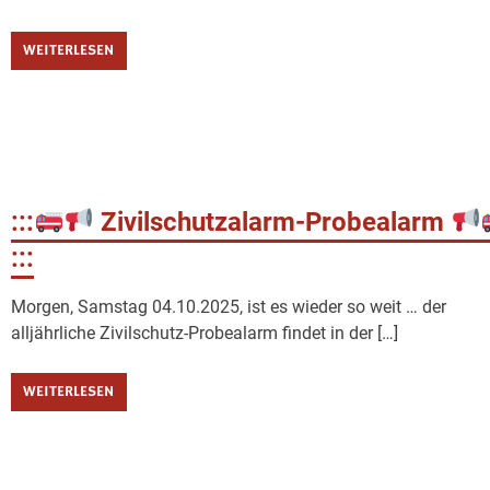
WEITERLESEN
:::
Zivilschutzalarm-Probealarm
:::
Morgen, Samstag 04.10.2025, ist es wieder so weit … der
alljährliche Zivilschutz-Probealarm findet in der […]
WEITERLESEN