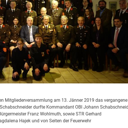
chen Mitgliederversammlung am 13. Jänner 2019 das vergangene
s Schabschneider durfte Kommandant OBI Johann Schabschneid
Bürgermeister Franz Wohlmuth, sowie STR Gerhard
gdalena Hajek und von Seiten der Feuerwehr