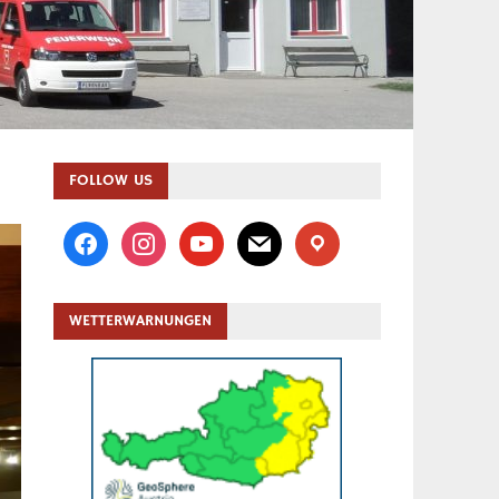
FOLLOW US
facebook
instagram
youtube
mail
location
WETTERWARNUNGEN