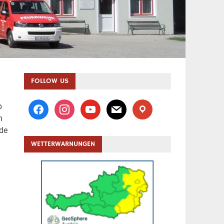
FOLLOW US
facebook
instagram
youtube
mail
location
b
n
nde
WETTERWARNUNGEN