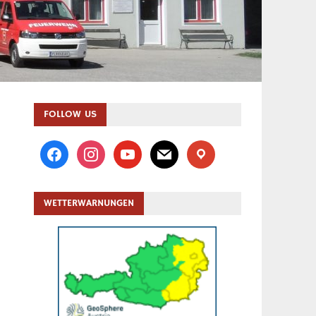
FOLLOW US
facebook
instagram
youtube
mail
location
WETTERWARNUNGEN