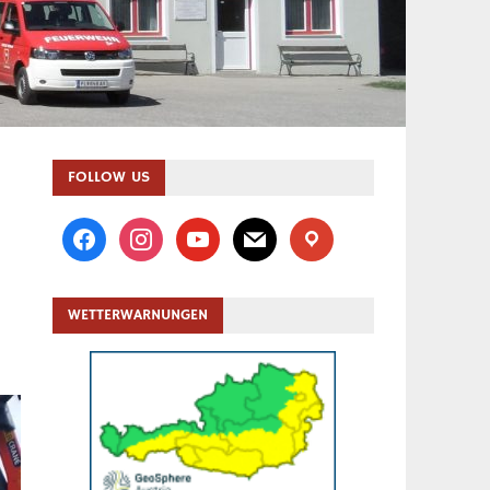
FOLLOW US
facebook
instagram
youtube
mail
location
WETTERWARNUNGEN