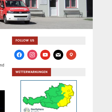
FOLLOW US
facebook
instagram
youtube
mail
location
und
WETTERWARNUNGEN