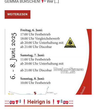
GEMMA BURSCHEN!
Wer […]
WEITERLESEN
:::
Heirign is
:::