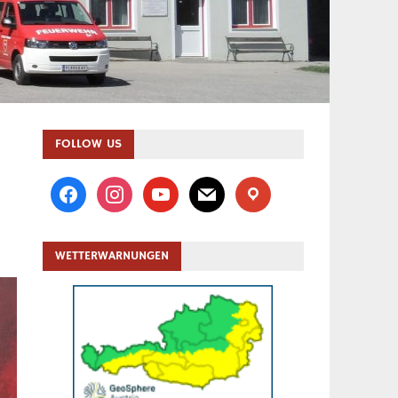
FOLLOW US
facebook
instagram
youtube
mail
location
WETTERWARNUNGEN